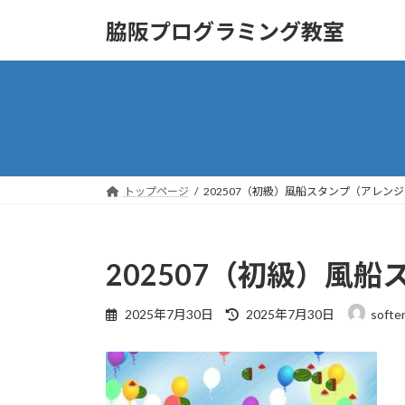
コ
ナ
脇阪プログラミング教室
ン
ビ
テ
ゲ
ン
ー
ツ
シ
へ
ョ
ス
ン
キ
に
ッ
移
トップページ
202507（初級）風船スタンプ（アレン
プ
動
202507（初級）風
最
2025年7月30日
2025年7月30日
softe
終
更
新
日
時