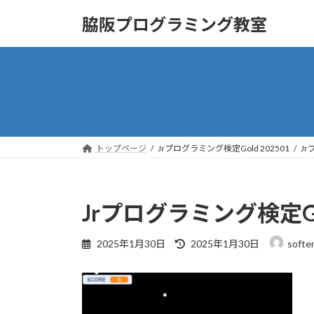
コ
ナ
脇阪プログラミング教室
ン
ビ
テ
ゲ
ン
ー
ツ
シ
へ
ョ
ス
ン
キ
に
ッ
移
トップページ
Jrプログラミング検定Gold 202501
Jr
プ
動
Jrプログラミング検定Gol
最
2025年1月30日
2025年1月30日
softe
終
更
新
日
時