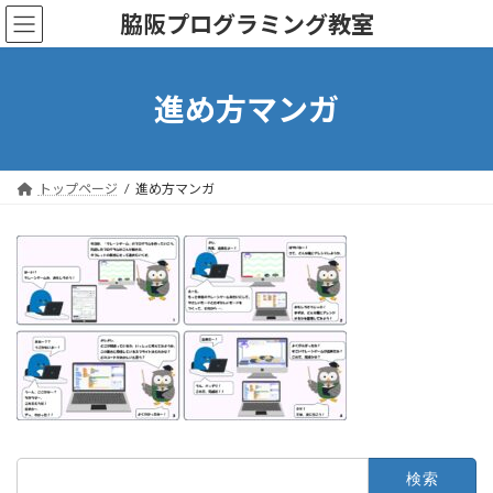
コ
ナ
脇阪プログラミング教室
ン
ビ
テ
ゲ
ン
ー
ツ
シ
進め方マンガ
へ
ョ
ス
ン
キ
に
ッ
移
トップページ
進め方マンガ
プ
動
検
索: