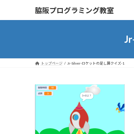
コ
ナ
脇阪プログラミング教室
ン
ビ
テ
ゲ
ン
ー
ツ
シ
J
へ
ョ
ス
ン
キ
に
ッ
移
トップページ
Jr-Silver-ロケットの足し算クイズ-1
プ
動