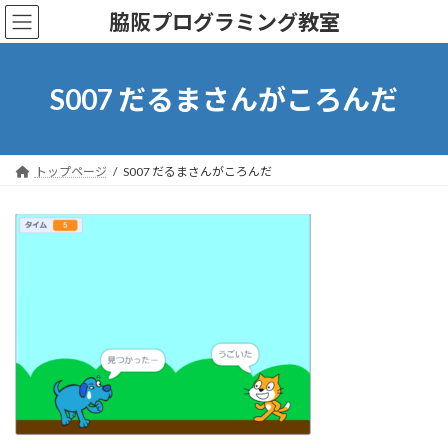
コ
ナ
脇阪プログラミング教室
ン
ビ
テ
ゲ
ン
ー
ツ
シ
S007 だるまさんがころんだ
へ
ョ
ス
ン
キ
に
ッ
移
トップページ
S007 だるまさんがころんだ
プ
動