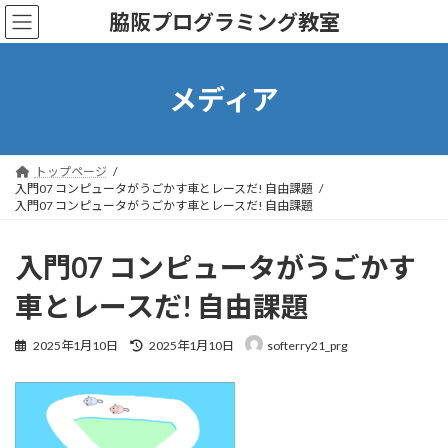
コ
ナ
脇阪プログラミング教室
ン
ビ
テ
ゲ
ン
ー
ツ
シ
メディア
へ
ョ
ス
ン
キ
に
ッ
移
トップページ
プ
動
入門07 コンピュータがうごかす車とレースだ! 自由課題
入門07 コンピュータがうごかす車とレースだ! 自由課題
入門07 コンピュータがうごかす
車とレースだ! 自由課題
最
2025年1月10日
2025年1月10日
softerry21_prg
終
更
新
日
時
: