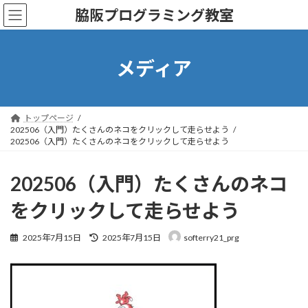
コ
ナ
脇阪プログラミング教室
ン
ビ
テ
ゲ
ン
ー
ツ
シ
メディア
へ
ョ
ス
ン
キ
に
ッ
移
トップページ
プ
動
202506（入門）たくさんのネコをクリックして走らせよう
202506（入門）たくさんのネコをクリックして走らせよう
202506（入門）たくさんのネコ
をクリックして走らせよう
最
2025年7月15日
2025年7月15日
softerry21_prg
終
更
新
日
時
: