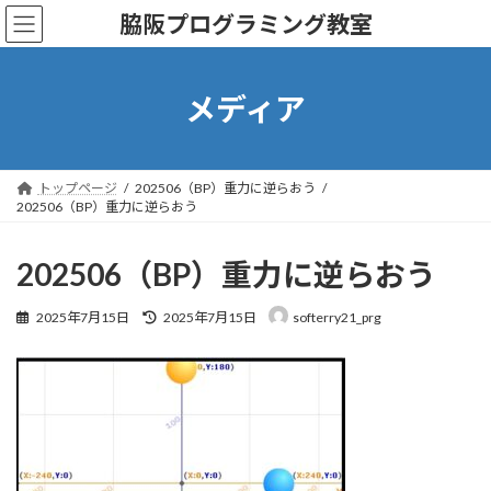
コ
ナ
脇阪プログラミング教室
ン
ビ
テ
ゲ
ン
ー
ツ
シ
メディア
へ
ョ
ス
ン
キ
に
ッ
移
トップページ
202506（BP）重力に逆らおう
プ
動
202506（BP）重力に逆らおう
202506（BP）重力に逆らおう
最
2025年7月15日
2025年7月15日
softerry21_prg
終
更
新
日
時
: