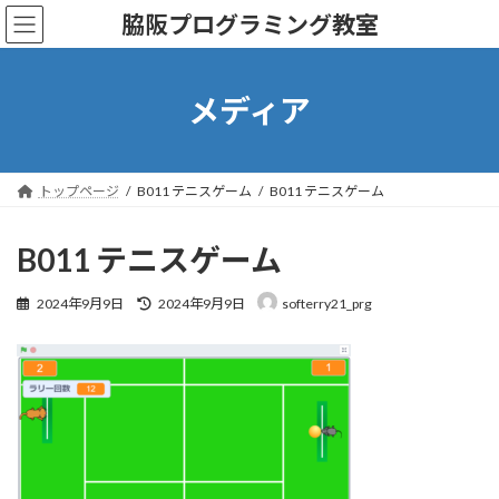
コ
ナ
脇阪プログラミング教室
ン
ビ
テ
ゲ
ン
ー
ツ
シ
メディア
へ
ョ
ス
ン
キ
に
ッ
移
トップページ
B011 テニスゲーム
B011 テニスゲーム
プ
動
B011 テニスゲーム
最
2024年9月9日
2024年9月9日
softerry21_prg
終
更
新
日
時
: