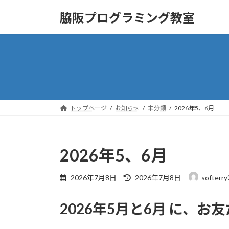
コ
ナ
脇阪プログラミング教室
ン
ビ
テ
ゲ
ン
ー
ツ
シ
へ
ョ
ス
ン
キ
に
ッ
移
トップページ
お知らせ
未分類
2026年5、6月
プ
動
2026年5、6月
最
2026年7月8日
2026年7月8日
softerry
終
更
2026年5月と6月 に、
新
日
時