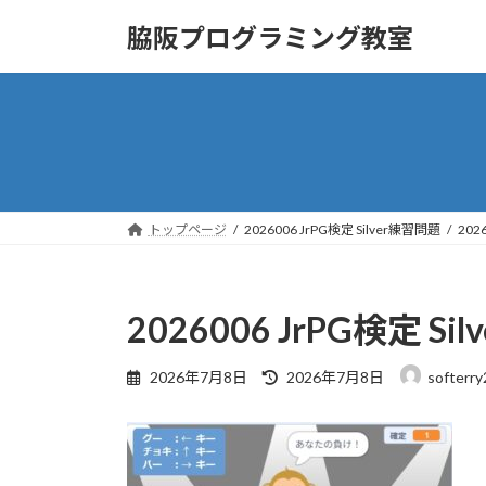
コ
ナ
脇阪プログラミング教室
ン
ビ
テ
ゲ
ン
ー
ツ
シ
へ
ョ
ス
ン
キ
に
ッ
移
トップページ
2026006 JrPG検定 Silver練習問題
202
プ
動
2026006 JrPG検定 Si
最
2026年7月8日
2026年7月8日
softerry
終
更
新
日
時